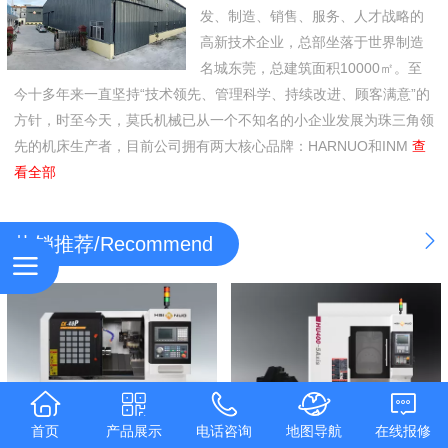
发、制造、销售、服务、人才战略的
高新技术企业，总部坐落于世界制造
名城东莞，总建筑面积10000㎡。至
今十多年来一直坚持“技术领先、管理科学、持续改进、顾客满意”的
方针，时至今天，莫氏机械已从一个不知名的小企业发展为珠三角领
先的机床生产者，目前公司拥有两大核心品牌：HARNUO和INM
查
看全部
热销推荐/Recommend
首页
产品展示
电话咨询
地图导航
在线报修
CK46P-动力头车床
HU400-5Axis 五轴联动加工中心