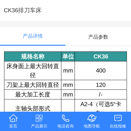
CK36排刀车床
产品详情
产品参数
规格名称
单位
CK36
床身面上最大回转直
mm
400
径
刀架上最大回转直径
mm
120
最大加工长度
mm
/-
A2-4（可选5“卡
主轴头部形式
盘）
主电机功率
kw
4
首页
产品展示
电话咨询
地图导航
在线报修