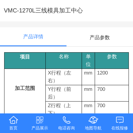
VMC-1270L三线模具加工中心
产品详情
产品参数
名称
单
参数
项目
位
X行程（左
mm
1200
右）
加工范围
Y行程（前
mm
700
后）
Z行程（上
mm
700
下）
主轴鼻端到导
mm
680
首页
产品展示
电话咨询
地图导航
在线报修
轨面距离