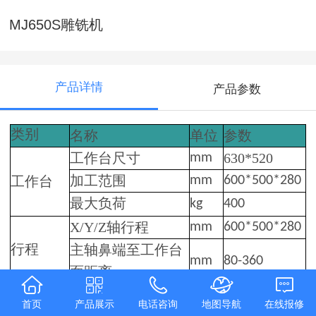
MJ650S雕铣机
产品详情
产品参数
类别
名称
单位
参数
工作台尺寸
mm
630*520
加工范围
mm
600*500*280
工作台
最大负荷
kg
400
X/Y/Z
轴行程
mm
600*500*280
行程
主轴鼻端至工作台
mm
80-360
面距离
主轴锥孔
--
BT30
首页
产品展示
电话咨询
地图导航
在线报修
主轴