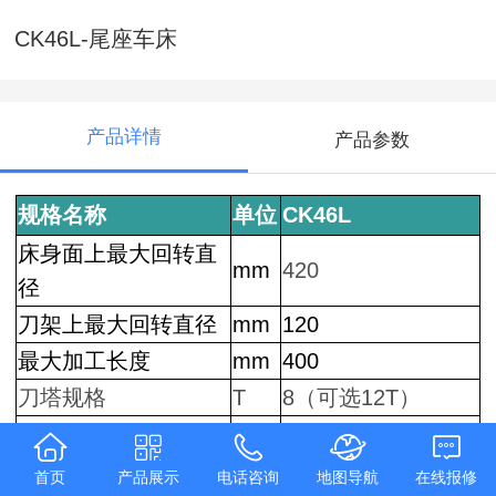
CK46L-尾座车床
产品详情
产品参数
规格名称
单位
CK46L
床身面上最大回转直
mm
420
径
刀架上最大回转直径
mm
120
最大加工长度
mm
400
刀塔规格
T
8（可选12T）
A2-5（可选6“卡
主轴头部形式
盘）
首页
产品展示
电话咨询
地图导航
在线报修